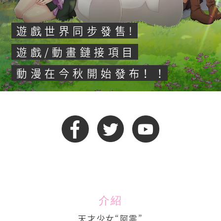
作品
遊戲世界同步發售!
語言
遊戲/動畫鏈接項目
日語
動漫在今秋開始發布！ ！
英語
中文- 繁體字
中文 - 簡體字
介紹
天才少女“阿零”