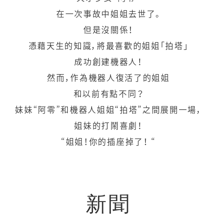
在一次事故中姐姐去世了。
但是沒關係！
憑藉天生的知識，將最喜歡的姐姐「拍塔」
成功創建機器人！
然而，作為機器人復活了的姐姐
和以前有點不同？
妹妹“阿零”和機器人姐姐“拍塔”之間展開一場，
姐妹的打鬧喜劇！
“姐姐！你的插座掉了！ “
新聞