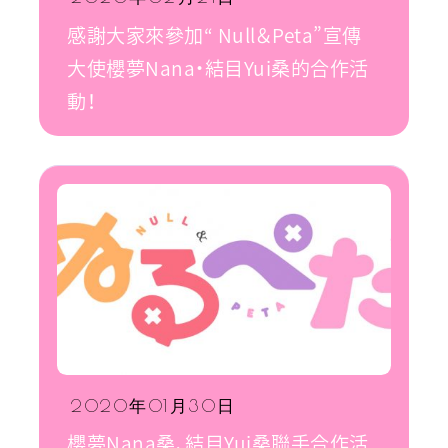
感謝大家來參加“ Null＆Peta”宣傳
大使櫻夢Nana・結目Yui桑的合作活
動！
2020年01月30日
櫻夢Nana桑、結目Yui桑聯手合作活