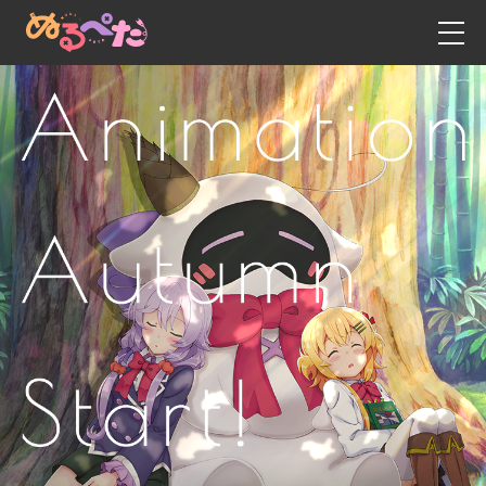
新聞資訊
日語
英語
博客
中文- 繁體字
動漫
中文 - 簡體字
故事
遊戲
人物角色
工作人員・演員