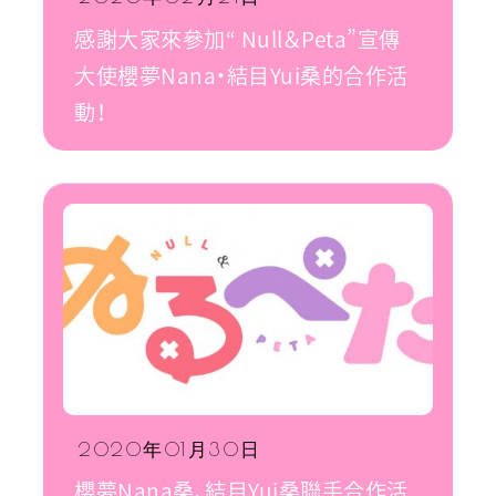
感謝大家來參加“ Null＆Peta”宣傳
大使櫻夢Nana・結目Yui桑的合作活
動！
2020年01月30日
櫻夢Nana桑、結目Yui桑聯手合作活