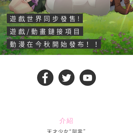
作品
遊戲世界同步發售!
語言
遊戲/動畫鏈接項目
日語
動漫在今秋開始發布！ ！
英語
中文- 繁體字
中文 - 簡體字
介紹
天才少女“阿零”