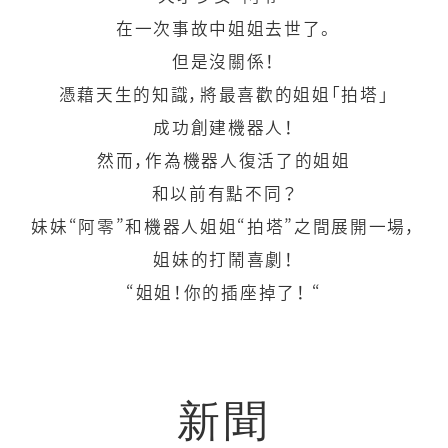
在一次事故中姐姐去世了。
但是沒關係！
憑藉天生的知識，將最喜歡的姐姐「拍塔」
成功創建機器人！
然而，作為機器人復活了的姐姐
和以前有點不同？
妹妹“阿零”和機器人姐姐“拍塔”之間展開一場，
姐妹的打鬧喜劇！
“姐姐！你的插座掉了！ “
新聞