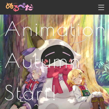
新聞資訊
日語
英語
博客
中文- 繁體字
動漫
中文 - 簡體字
故事
遊戲
人物角色
工作人員・演員