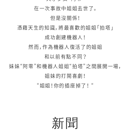
在一次事故中姐姐去世了。
但是沒關係！
憑藉天生的知識，將最喜歡的姐姐「拍塔」
成功創建機器人！
然而，作為機器人復活了的姐姐
和以前有點不同？
妹妹“阿零”和機器人姐姐“拍塔”之間展開一場，
姐妹的打鬧喜劇！
“姐姐！你的插座掉了！ “
新聞