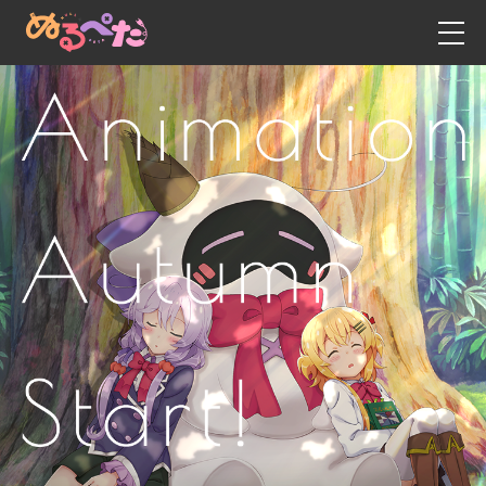
新聞資訊
日語
英語
博客
中文- 繁體字
動漫
中文 - 簡體字
故事
遊戲
人物角色
工作人員・演員