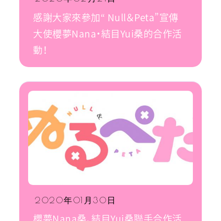
感謝大家來參加“ Null＆Peta”宣傳
大使櫻夢Nana・結目Yui桑的合作活
動！
2020年01月30日
櫻夢Nana桑、結目Yui桑聯手合作活