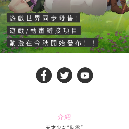
作品
遊戲世界同步發售!
語言
遊戲/動畫鏈接項目
日語
動漫在今秋開始發布！ ！
英語
中文- 繁體字
中文 - 簡體字
介紹
天才少女“阿零”